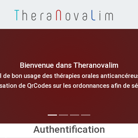
T
hera
N
ova
L
im
Bienvenue dans Theranovalim
l de bon usage des thérapies orales anticancéreus
isation de QrCodes sur les ordonnances afin de séc
Authentification