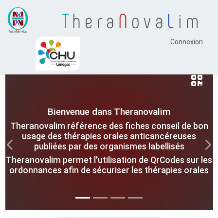
T
hera
N
ova
L
im
Connexion
Bienvenue dans Theranovalim
Theranovalim référence des fiches conseil de bon
usage des thérapies orales anticancéreuses
publiées par des organismes labellisés
Previous
Nex
Theranovalim permet l'utilisation de QrCodes sur les
ordonnances afin de sécuriser les thérapies orales