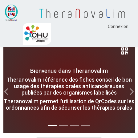
T
hera
N
ova
L
im
Connexion
Bienvenue dans Theranovalim
Theranovalim référence des fiches conseil de bon
usage des thérapies orales anticancéreuses
publiées par des organismes labellisés
Previous
Nex
Theranovalim permet l'utilisation de QrCodes sur les
ordonnances afin de sécuriser les thérapies orales