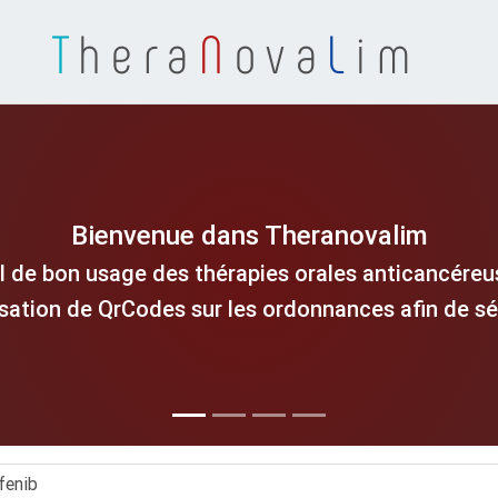
T
hera
N
ova
L
im
Bienvenue dans Theranovalim
l de bon usage des thérapies orales anticancéreus
isation de QrCodes sur les ordonnances afin de séc