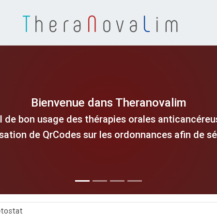
T
hera
N
ova
L
im
Bienvenue dans Theranovalim
l de bon usage des thérapies orales anticancéreus
isation de QrCodes sur les ordonnances afin de séc