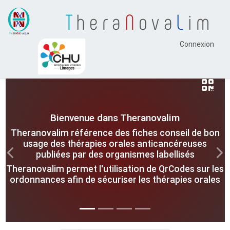
T
hera
N
ova
L
im
Connexion
Bienvenue dans Theranovalim
Theranovalim référence des fiches conseil de bon
usage des thérapies orales anticancéreuses
publiées par des organismes labellisés
Previous
Nex
Theranovalim permet l'utilisation de QrCodes sur les
ordonnances afin de sécuriser les thérapies orales