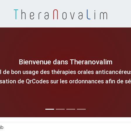
T
hera
N
ova
L
im
Bienvenue dans Theranovalim
l de bon usage des thérapies orales anticancéreus
isation de QrCodes sur les ordonnances afin de séc