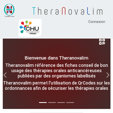
T
hera
N
ova
L
im
Connexion
Bienvenue dans Theranovalim
Theranovalim référence des fiches conseil de bon
usage des thérapies orales anticancéreuses
publiées par des organismes labellisés
Previous
Nex
Theranovalim permet l'utilisation de QrCodes sur les
ordonnances afin de sécuriser les thérapies orales