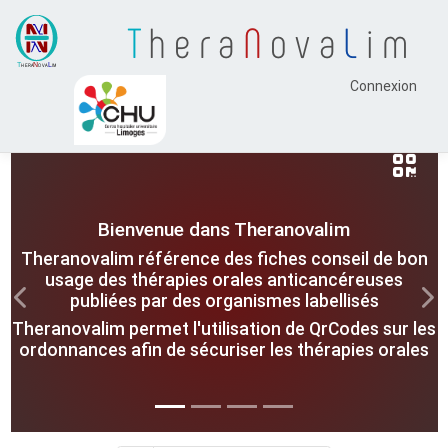
T
hera
N
ova
L
im
Connexion
Bienvenue dans Theranovalim
Theranovalim référence des fiches conseil de bon
usage des thérapies orales anticancéreuses
publiées par des organismes labellisés
Previous
Nex
Theranovalim permet l'utilisation de QrCodes sur les
ordonnances afin de sécuriser les thérapies orales