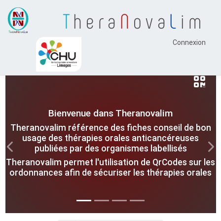
T
hera
N
ova
L
im
Connexion
Bienvenue dans Theranovalim
Theranovalim référence des fiches conseil de bon
usage des thérapies orales anticancéreuses
publiées par des organismes labellisés
Previous
Nex
Theranovalim permet l'utilisation de QrCodes sur les
ordonnances afin de sécuriser les thérapies orales