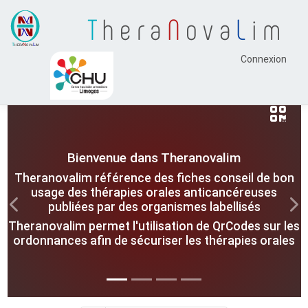
T
hera
N
ova
L
im
Connexion
Bienvenue dans Theranovalim
Theranovalim référence des fiches conseil de bon
usage des thérapies orales anticancéreuses
publiées par des organismes labellisés
Previous
Nex
Theranovalim permet l'utilisation de QrCodes sur les
ordonnances afin de sécuriser les thérapies orales