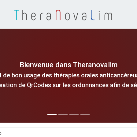
T
hera
N
ova
L
im
Bienvenue dans Theranovalim
l de bon usage des thérapies orales anticancéreus
isation de QrCodes sur les ordonnances afin de séc