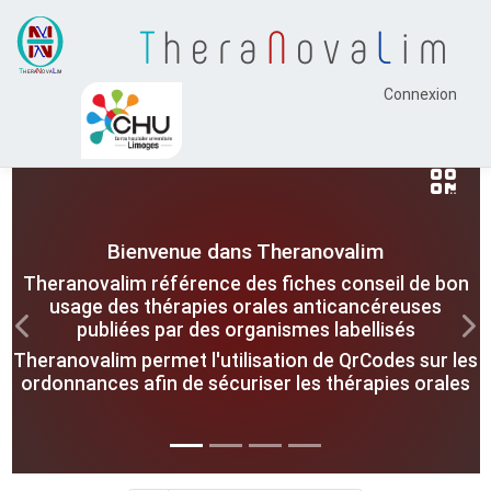
T
hera
N
ova
L
im
Connexion
Bienvenue dans Theranovalim
Theranovalim référence des fiches conseil de bon
usage des thérapies orales anticancéreuses
publiées par des organismes labellisés
Previous
Nex
Theranovalim permet l'utilisation de QrCodes sur les
ordonnances afin de sécuriser les thérapies orales