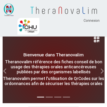
T
hera
N
ova
L
im
Connexion
Bienvenue dans Theranovalim
Theranovalim référence des fiches conseil de bon
usage des thérapies orales anticancéreuses
publiées par des organismes labellisés
Previous
Nex
Theranovalim permet l'utilisation de QrCodes sur les
ordonnances afin de sécuriser les thérapies orales