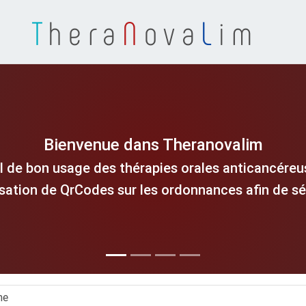
T
hera
N
ova
L
im
Bienvenue dans Theranovalim
l de bon usage des thérapies orales anticancéreus
isation de QrCodes sur les ordonnances afin de séc