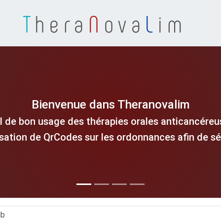
T
hera
N
ova
L
im
Bienvenue dans Theranovalim
l de bon usage des thérapies orales anticancéreus
isation de QrCodes sur les ordonnances afin de séc