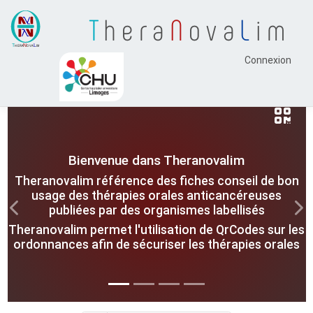
T
hera
N
ova
L
im
Connexion
Bienvenue dans Theranovalim
Theranovalim référence des fiches conseil de bon
usage des thérapies orales anticancéreuses
publiées par des organismes labellisés
Previous
Nex
Theranovalim permet l'utilisation de QrCodes sur les
ordonnances afin de sécuriser les thérapies orales