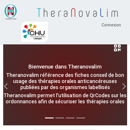
T
hera
N
ova
L
im
Connexion
Bienvenue dans Theranovalim
Theranovalim référence des fiches conseil de bon
usage des thérapies orales anticancéreuses
publiées par des organismes labellisés
Previous
Nex
Theranovalim permet l'utilisation de QrCodes sur les
ordonnances afin de sécuriser les thérapies orales