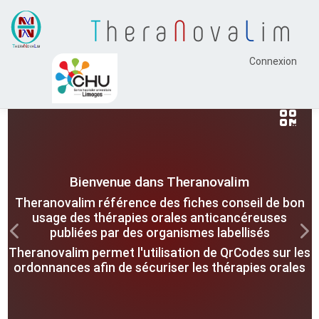
T
hera
N
ova
L
im
Connexion
Bienvenue dans Theranovalim
Theranovalim référence des fiches conseil de bon
usage des thérapies orales anticancéreuses
publiées par des organismes labellisés
Previous
Nex
Theranovalim permet l'utilisation de QrCodes sur les
ordonnances afin de sécuriser les thérapies orales