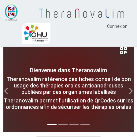
T
hera
N
ova
L
im
Connexion
Bienvenue dans Theranovalim
Theranovalim référence des fiches conseil de bon
usage des thérapies orales anticancéreuses
publiées par des organismes labellisés
Previous
Nex
Theranovalim permet l'utilisation de QrCodes sur les
ordonnances afin de sécuriser les thérapies orales