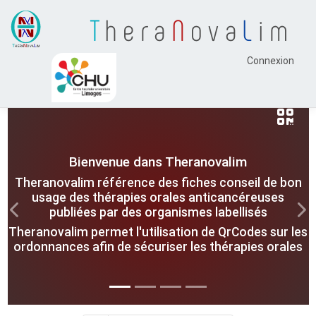
T
hera
N
ova
L
im
Connexion
Bienvenue dans Theranovalim
Theranovalim référence des fiches conseil de bon
usage des thérapies orales anticancéreuses
publiées par des organismes labellisés
Previous
Nex
Theranovalim permet l'utilisation de QrCodes sur les
ordonnances afin de sécuriser les thérapies orales