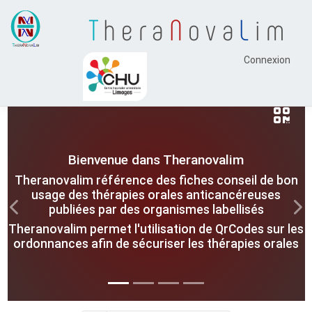
T
hera
N
ova
L
im
Connexion
Bienvenue dans Theranovalim
Theranovalim référence des fiches conseil de bon
usage des thérapies orales anticancéreuses
publiées par des organismes labellisés
Previous
Nex
Theranovalim permet l'utilisation de QrCodes sur les
ordonnances afin de sécuriser les thérapies orales