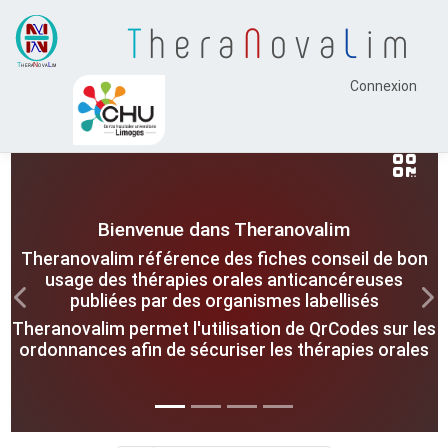
T
hera
N
ova
L
im
Connexion
Bienvenue dans Theranovalim
Theranovalim référence des fiches conseil de bon
usage des thérapies orales anticancéreuses
publiées par des organismes labellisés
Previous
Nex
Theranovalim permet l'utilisation de QrCodes sur les
ordonnances afin de sécuriser les thérapies orales